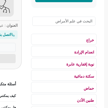
العنوان
: عي
اتصل بن
خراج
انعدام الإرادة
نوبة إقفارية عابرة
سكتة دماغية
أسئلة متكر
حماض
كيف يمكنني ح
طنين الأذن
هل يمكنني اس