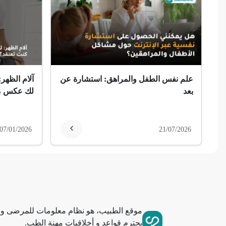
ضمور الألم
ضمور عصبي ألمي
حساسية
علم نفس الطفل والمراهق: استشارة عن
آلام الظهر:
ثعلبة
بعد
لك عكس ما
ألزهايمر (مرض)
07/01/2026
21/07/2026
غمش
انقطاع الحيض
فقدان الذاكرة
موقع الطبيب، هو نظام معلومات للمرضى وا
استسقاء عام
يحترم قواعد و أخلاقيات مهنة الطب.