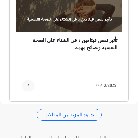
ضمور عصبي ألمي
حساسية
ثعلبة
تأثير نقص فيتامين د في الشتاء على الصحة
النفسية ونصائح مهمة
ألزهايمر (مرض)
غمش
انقطاع الحيض
05/12/2025
فقدان الذاكرة
شاهد المزيد من المقالات
استسقاء عام
فقر الدم