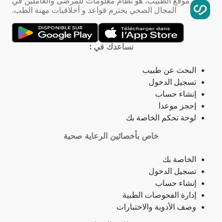
موقع الطبيب، هو نظام معلومات للمرضى والعاملين في
المجال الصحي يحترم قواعد و أخلاقيات مهنة الطب.
تمدد الأوعية الدموية
التهاب الحلق
نساعدك في :
ذبحة صدرية
البحث عن طبيب
تسجيل الدخول
ذبحة صدرية (مصطلح لاتيني)
إنشاء حساب
إحجز موعدا
فقدان الشهية
لوحة تحكم الخاصة بك
خاص بأخصائين الرعاية صحية
فقدان حاسة الشم
الخاصة بك
جمرة (أنثراكس)
تسجيل الدخول
إنشاء حساب
لامبالاة
إدارة الفحوصات الطبية
وصف الأدوية والاختبارات
حبسة