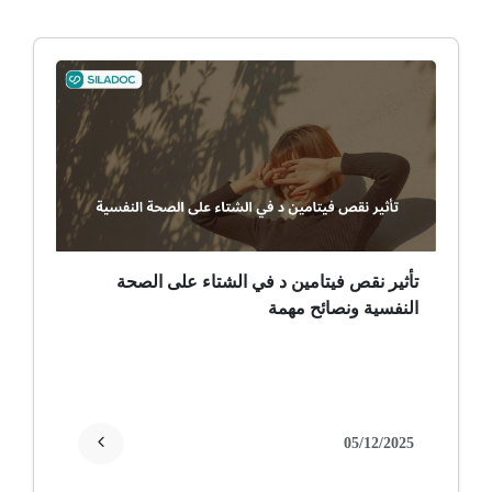
ألم وعائي وجهي
ضمور الألم
ضمور عصبي ألمي
حساسية
ثعلبة
تأثير نقص فيتامين د في الشتاء على الصحة
النفسية ونصائح مهمة
ألزهايمر (مرض)
غمش
انقطاع الحيض
05/12/2025
فقدان الذاكرة