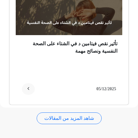
ضمور عصبي ألمي
حساسية
ثعلبة
تأثير نقص فيتامين د في الشتاء على الصحة
النفسية ونصائح مهمة
ألزهايمر (مرض)
غمش
انقطاع الحيض
05/12/2025
فقدان الذاكرة
شاهد المزيد من المقالات
استسقاء عام
فقر الدم