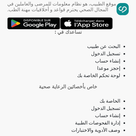
موقع الطبيب، هو نظام معلومات للمرضى والعاملين في
المجال الصحي يحترم قواعد و أخلاقيات مهنة الطب.
تمدد الأوعية الدموية
التهاب الحلق
نساعدك في :
ذبحة صدرية
البحث عن طبيب
تسجيل الدخول
ذبحة صدرية (مصطلح لاتيني)
إنشاء حساب
إحجز موعدا
فقدان الشهية
لوحة تحكم الخاصة بك
خاص بأخصائين الرعاية صحية
فقدان حاسة الشم
الخاصة بك
جمرة (أنثراكس)
تسجيل الدخول
إنشاء حساب
لامبالاة
إدارة الفحوصات الطبية
وصف الأدوية والاختبارات
حبسة