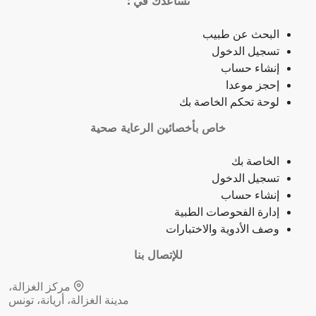
نساعدك في :
ذبحة صدرية
البحث عن طبيب
تسجيل الدخول
ذبحة صدرية (مصطلح لاتيني)
إنشاء حساب
إحجز موعدا
فقدان الشهية
لوحة تحكم الخاصة بك
خاص بأخصائين الرعاية صحية
فقدان حاسة الشم
الخاصة بك
جمرة (أنثراكس)
تسجيل الدخول
إنشاء حساب
لامبالاة
إدارة الفحوصات الطبية
وصف الأدوية والاختبارات
حبسة
للإتصال بنا
قرحة فموية (قلاع)
مركز الغزالة،
مدينة الغزالة، أريانة، تونس
توقف نمو (أو وظيفة) عضو