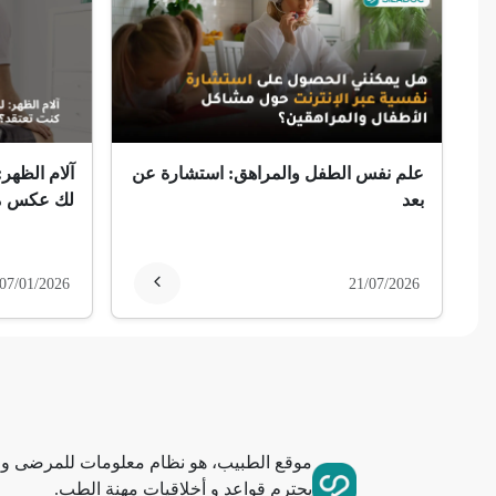
ضمور الألم
ضمور عصبي ألمي
حساسية
علم نفس الطفل والمراهق: استشارة عن
آلام الظهر:
ثعلبة
بعد
لك عكس ما
ألزهايمر (مرض)
07/01/2026
21/07/2026
غمش
انقطاع الحيض
فقدان الذاكرة
موقع الطبيب، هو نظام معلومات للمرضى وا
استسقاء عام
يحترم قواعد و أخلاقيات مهنة الطب.