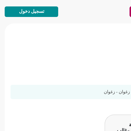
تسجيل دخول
زغوان - زغوان
ب غالب