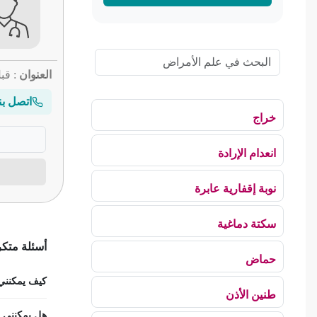
العنوان
: قب
اتصل بن
خراج
انعدام الإرادة
نوبة إقفارية عابرة
سكتة دماغية
أسئلة متك
حماض
كيف يمكنني ح
طنين الأذن
هل يمكنني است