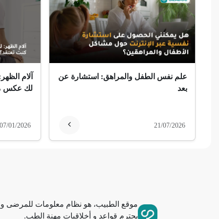
ضمور الألم
ضمور عصبي ألمي
حساسية
علم نفس الطفل والمراهق: استشارة عن
آلام الظهر:
ثعلبة
بعد
لك عكس ما
ألزهايمر (مرض)
07/01/2026
21/07/2026
غمش
انقطاع الحيض
فقدان الذاكرة
موقع الطبيب، هو نظام معلومات للمرضى وا
استسقاء عام
يحترم قواعد و أخلاقيات مهنة الطب.