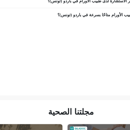
 الاستشارة لدى طبيب الأورام في باردو (تونس)؟
ب الأورام متاحًا بسرعة في باردو (تونس)؟
مجلتنا الصحية