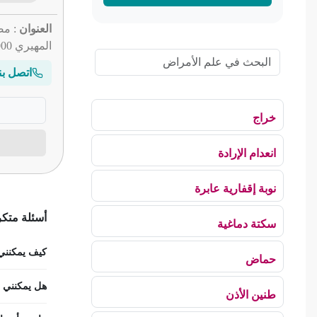
العنوان
المهيري 2000 باردو
اتصل بن
خراج
انعدام الإرادة
نوبة إقفارية عابرة
أسئلة متكر
سكتة دماغية
كيف يمكنني ح
حماض
هل يمكنني است
طنين الأذن