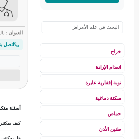
العنوان
: بالق
اتصل بن
خراج
انعدام الإرادة
نوبة إقفارية عابرة
سكتة دماغية
أسئلة متكر
حماض
كيف يمكنني ح
طنين الأذن
هل يمكنني اس