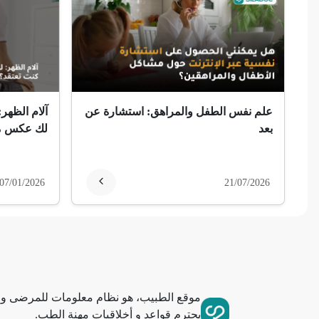
ضمور الألم
ضمور عصبي ألمي
حساسية
علم نفس الطفل والمراهق: استشارة عن
آلام الظهر:
ثعلبة
بعد
لك عكس ما
ألزهايمر (مرض)
07/01/2026
21/07/2026
غمش
انقطاع الحيض
فقدان الذاكرة
موقع الطبيب، هو نظام معلومات للمرضى وا
استسقاء عام
يحترم قواعد و أخلاقيات مهنة الطب.