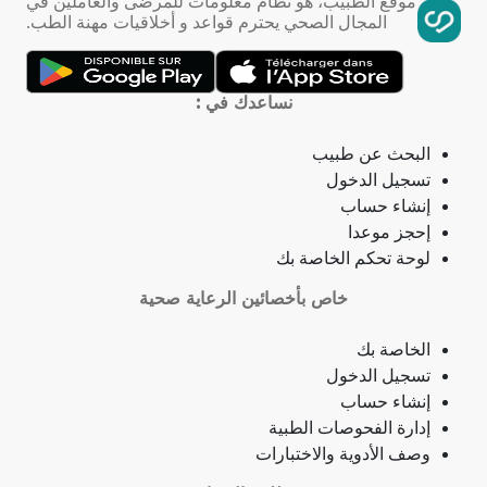
موقع الطبيب، هو نظام معلومات للمرضى والعاملين في
المجال الصحي يحترم قواعد و أخلاقيات مهنة الطب.
تمدد الأوعية الدموية
التهاب الحلق
نساعدك في :
ذبحة صدرية
البحث عن طبيب
تسجيل الدخول
ذبحة صدرية (مصطلح لاتيني)
إنشاء حساب
إحجز موعدا
فقدان الشهية
لوحة تحكم الخاصة بك
خاص بأخصائين الرعاية صحية
فقدان حاسة الشم
الخاصة بك
جمرة (أنثراكس)
تسجيل الدخول
إنشاء حساب
لامبالاة
إدارة الفحوصات الطبية
وصف الأدوية والاختبارات
حبسة