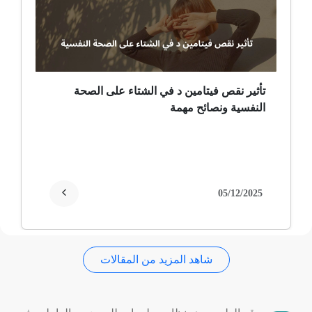
ضمور عصبي ألمي
حساسية
ثعلبة
تأثير نقص فيتامين د في الشتاء على الصحة
النفسية ونصائح مهمة
ألزهايمر (مرض)
غمش
انقطاع الحيض
05/12/2025
فقدان الذاكرة
شاهد المزيد من المقالات
استسقاء عام
فقر الدم