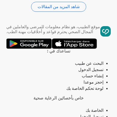
شاهد المزيد من المقالات
استسقاء عام
فقر الدم
موقع الطبيب، هو نظام معلومات للمرضى والعاملين في
المجال الصحي يحترم قواعد و أخلاقيات مهنة الطب.
تمدد الأوعية الدموية
التهاب الحلق
نساعدك في :
ذبحة صدرية
البحث عن طبيب
تسجيل الدخول
ذبحة صدرية (مصطلح لاتيني)
إنشاء حساب
إحجز موعدا
فقدان الشهية
لوحة تحكم الخاصة بك
خاص بأخصائين الرعاية صحية
فقدان حاسة الشم
الخاصة بك
جمرة (أنثراكس)
تسجيل الدخول