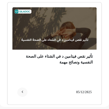
ألم وعائي وجهي
ضمور الألم
ضمور عصبي ألمي
حساسية
ثعلبة
تأثير نقص فيتامين د في الشتاء على الصحة
النفسية ونصائح مهمة
ألزهايمر (مرض)
غمش
انقطاع الحيض
05/12/2025
فقدان الذاكرة