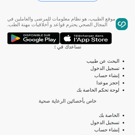
فقر الدم
موقع الطبيب، هو نظام معلومات للمرضى والعاملين في
المجال الصحي يحترم قواعد و أخلاقيات مهنة الطب.
تمدد الأوعية الدموية
التهاب الحلق
نساعدك في :
ذبحة صدرية
البحث عن طبيب
تسجيل الدخول
ذبحة صدرية (مصطلح لاتيني)
إنشاء حساب
إحجز موعدا
فقدان الشهية
لوحة تحكم الخاصة بك
خاص بأخصائين الرعاية صحية
فقدان حاسة الشم
الخاصة بك
جمرة (أنثراكس)
تسجيل الدخول
إنشاء حساب
لامبالاة