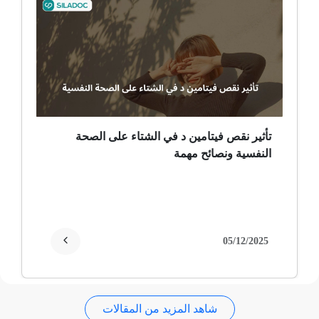
ضمور الألم
ضمور عصبي ألمي
حساسية
ثعلبة
تأثير نقص فيتامين د في الشتاء على الصحة
النفسية ونصائح مهمة
ألزهايمر (مرض)
غمش
انقطاع الحيض
05/12/2025
فقدان الذاكرة
شاهد المزيد من المقالات
استسقاء عام