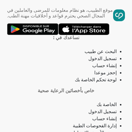
فقر الدم
موقع الطبيب، هو نظام معلومات للمرضى والعاملين في
المجال الصحي يحترم قواعد و أخلاقيات مهنة الطب.
تمدد الأوعية الدموية
التهاب الحلق
نساعدك في :
ذبحة صدرية
البحث عن طبيب
تسجيل الدخول
ذبحة صدرية (مصطلح لاتيني)
إنشاء حساب
إحجز موعدا
فقدان الشهية
لوحة تحكم الخاصة بك
خاص بأخصائين الرعاية صحية
فقدان حاسة الشم
الخاصة بك
جمرة (أنثراكس)
تسجيل الدخول
إنشاء حساب
لامبالاة
إدارة الفحوصات الطبية