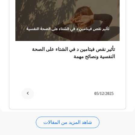
ضمور عصبي ألمي
حساسية
ثعلبة
تأثير نقص فيتامين د في الشتاء على الصحة
النفسية ونصائح مهمة
ألزهايمر (مرض)
غمش
انقطاع الحيض
05/12/2025
فقدان الذاكرة
شاهد المزيد من المقالات
استسقاء عام