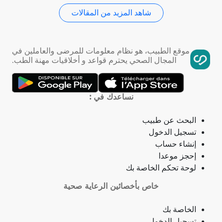
شاهد المزيد من المقالات
استسقاء عام
فقر الدم
موقع الطبيب، هو نظام معلومات للمرضى والعاملين في
المجال الصحي يحترم قواعد و أخلاقيات مهنة الطب.
تمدد الأوعية الدموية
التهاب الحلق
نساعدك في :
ذبحة صدرية
البحث عن طبيب
تسجيل الدخول
ذبحة صدرية (مصطلح لاتيني)
إنشاء حساب
إحجز موعدا
فقدان الشهية
لوحة تحكم الخاصة بك
خاص بأخصائين الرعاية صحية
فقدان حاسة الشم
الخاصة بك
جمرة (أنثراكس)
تسجيل الدخول