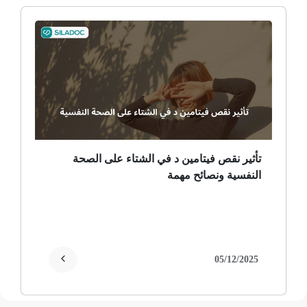
ألم وعائي وجهي
ضمور الألم
ضمور عصبي ألمي
حساسية
ثعلبة
تأثير نقص فيتامين د في الشتاء على الصحة
النفسية ونصائح مهمة
ألزهايمر (مرض)
غمش
انقطاع الحيض
05/12/2025
فقدان الذاكرة