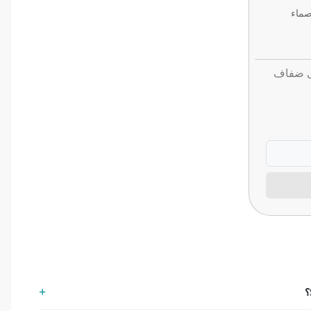
صماء
لى ضفاف