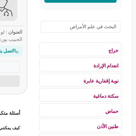
العنوان
الحبيب بورغ
خراج
اتصل بن
انعدام الإرادة
نوبة إقفارية عابرة
سكتة دماغية
حماض
أسئلة متك
طنين الأذن
كيف يمكنني ح