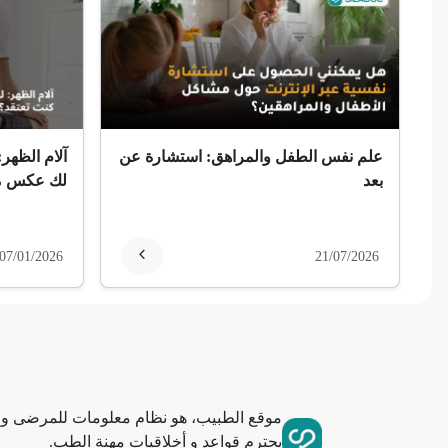
ضمور الألم
ضمور عصبي ألمي
حساسية
علم نفس الطفل والمراهق: استشارة عن
آلام الظهر:
ثعلبة
بعد
لك عكس ما
ألزهايمر (مرض)
07/01/2026
21/07/2026
غمش
انقطاع الحيض
فقدان الذاكرة
موقع الطبيب، هو نظام معلومات للمرضى وا
استسقاء عام
يحترم قواعد و أخلاقيات مهنة الطب.