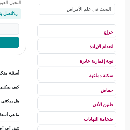
النخيل العو
اتصل بن
خراج
انعدام الإرادة
نوبة إقفارية عابرة
أسئلة متكر
سكتة دماغية
كيف يمكنني ح
حماض
هل يمكنني اس
طنين الأذن
ما هي أسعار
ضخامة النهايات
كيف أجد أخص