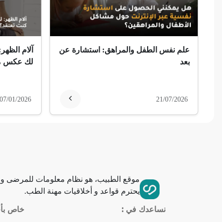
ضمور عصبي ألمي
حساسية
علم نفس الطفل والمراهق: استشارة عن
آلام الظهر:
ثعلبة
بعد
لك عكس ما
ألزهايمر (مرض)
07/01/2026
21/07/2026
غمش
انقطاع الحيض
فقدان الذاكرة
موقع الطبيب، هو نظام معلومات للمرضى وا
استسقاء عام
يحترم قواعد و أخلاقيات مهنة الطب.
نساعدك في :
خاص بأخ
فقر الدم