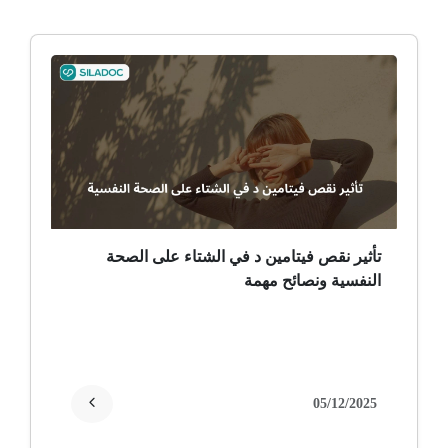
ألم وعائي وجهي
ضمور الألم
ضمور عصبي ألمي
حساسية
ثعلبة
تأثير نقص فيتامين د في الشتاء على الصحة
النفسية ونصائح مهمة
ألزهايمر (مرض)
غمش
انقطاع الحيض
05/12/2025
فقدان الذاكرة