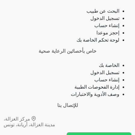
ذبحة صدرية
البحث عن طبيب
تسجيل الدخول
ذبحة صدرية (مصطلح لاتيني)
إنشاء حساب
إحجز موعدا
فقدان الشهية
لوحة تحكم الخاصة بك
خاص بأخصائين الرعاية صحية
فقدان حاسة الشم
الخاصة بك
جمرة (أنثراكس)
تسجيل الدخول
إنشاء حساب
لامبالاة
إدارة الفحوصات الطبية
وصف الأدوية والاختبارات
حبسة
للإتصال بنا
قرحة فموية (قلاع)
مركز الغزالة،
مدينة الغزالة، أريانة، تونس
توقف نمو (أو وظيفة) عضو