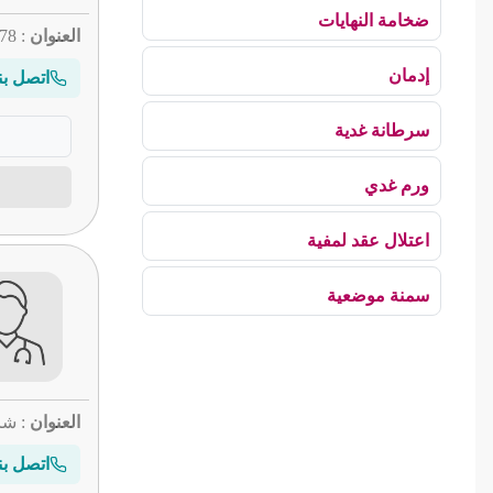
ضخامة النهايات
العنوان
: 78 شارع ح.ثامور
إدمان
اتصل بن
سرطانة غدية
ورم غدي
اعتلال عقد لمفية
سمنة موضعية
بلع الهواء
رهاب الخلاء
العنوان
: شا
ألم وعائي وجهي
اتصل بن