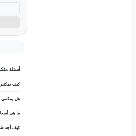
ضمور الألم
ضمور عصبي ألمي
حساسية
ثعلبة
ألزهايمر (مرض)
أسئلة متكر
غمش
كيف يمكنني ح
انقطاع الحيض
هل يمكنني اس
فقدان الذاكرة
ما هي أسعار
كيف أجد طب 
استسقاء عام