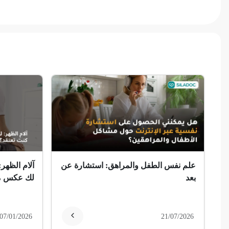
فقر الدم
تمدد الأوعية الدموية
التهاب الحلق
ذبحة صدرية
ذبحة صدرية (مصطلح لاتيني)
فقدان الشهية
علم نفس الطفل والمراهق: استشارة عن
آلام الظهر:
فقدان حاسة الشم
بعد
لك عكس ما
جمرة (أنثراكس)
07/01/2026
21/07/2026
لامبالاة