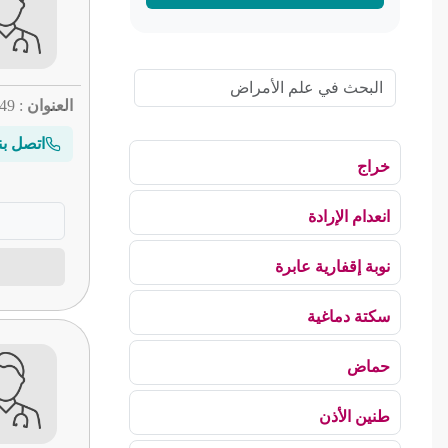
العنوان
: 49 شارع محمد علي
اتصل بن
خراج
انعدام الإرادة
نوبة إقفارية عابرة
سكتة دماغية
حماض
طنين الأذن