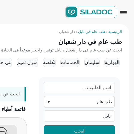
الرئيسية
‹
طب عام في نابل
‹
دار شعبان
طب عام في دار شعبان
ابحث عن طب عام في دار شعبان، نابل تونس واحجز موعداً في العيادة أو 
الهوارية
سليمان
الحمامات
تكلصة
منزل تميم
بني خي
ابحث عن طب
طب عام
▼
قائمة أطباء
ابحث