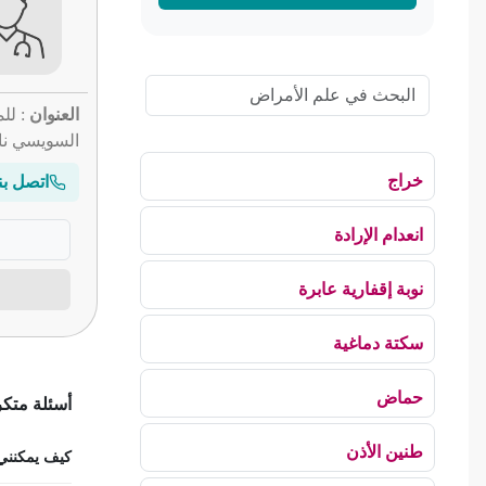
العنوان
: لل
السويسي نا
خراج
اتصل بن
انعدام الإرادة
نوبة إقفارية عابرة
سكتة دماغية
حماض
أسئلة متك
طنين الأذن
كيف يمكنني ح