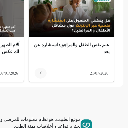
ضمور الألم
ضمور عصبي ألمي
حساسية
علم نفس الطفل والمراهق: استشارة عن
آلام الظهر:
ثعلبة
بعد
لك عكس ما
ألزهايمر (مرض)
07/01/2026
21/07/2026
غمش
انقطاع الحيض
فقدان الذاكرة
موقع الطبيب، هو نظام معلومات للمرضى وا
استسقاء عام
يحترم قواعد و أخلاقيات مهنة الطب.