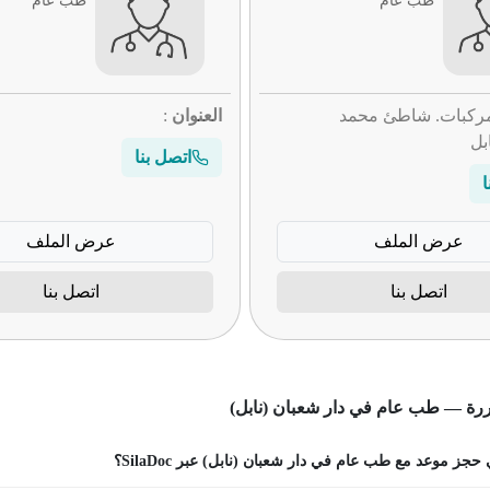
طب عام
طب عام
مركبات. شاطئ محمد
العنوان
:
بل
اتصل بنا
ا
عرض الملف
عرض الملف
اتصل بنا
اتصل بنا
ررة — طب عام في دار شعبان (نابل)
جز موعد مع طب عام في دار شعبان (نابل) عبر SilaDoc؟