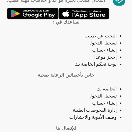
المجال الصحي يحترم قواعد و أخلاقيات مهنة الطب.
تمدد الأوعية الدموية
التهاب الحلق
نساعدك في :
ذبحة صدرية
البحث عن طبيب
تسجيل الدخول
ذبحة صدرية (مصطلح لاتيني)
إنشاء حساب
إحجز موعدا
فقدان الشهية
لوحة تحكم الخاصة بك
خاص بأخصائين الرعاية صحية
فقدان حاسة الشم
الخاصة بك
جمرة (أنثراكس)
تسجيل الدخول
إنشاء حساب
لامبالاة
إدارة الفحوصات الطبية
وصف الأدوية والاختبارات
حبسة
للإتصال بنا