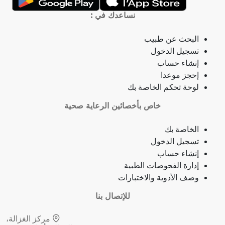
التهاب الحلق
نساعدك في :
ذبحة صدرية
البحث عن طبيب
تسجيل الدخول
ذبحة صدرية (مصطلح لاتيني)
إنشاء حساب
إحجز موعدا
فقدان الشهية
لوحة تحكم الخاصة بك
خاص بأخصائين الرعاية صحية
فقدان حاسة الشم
الخاصة بك
جمرة (أنثراكس)
تسجيل الدخول
إنشاء حساب
لامبالاة
إدارة الفحوصات الطبية
وصف الأدوية والاختبارات
حبسة
للإتصال بنا
قرحة فموية (قلاع)
مركز الغزالة،