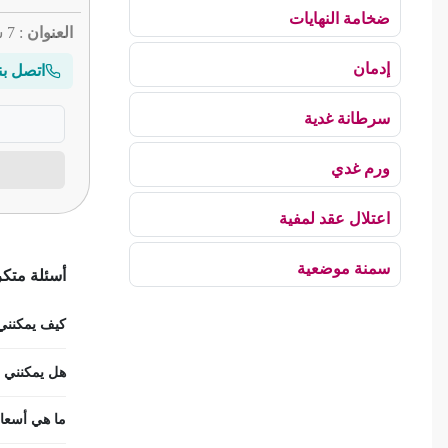
ضخامة النهايات
العنوان
: 7 شارع ابن سينا دوالي
إدمان
اتصل بن
سرطانة غدية
ورم غدي
اعتلال عقد لمفية
سمنة موضعية
أسئلة متكر
بلع الهواء
كيف يمكنني ح
رهاب الخلاء
هل يمكنني اس
ألم وعائي وجهي
ما هي أسعار