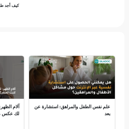
كيف أجد طبي
ضمور الألم
ضمور عصبي ألمي
حساسية
ثعلبة
ألزهايمر (مرض)
غمش
انقطاع الحيض
فقدان الذاكرة
علم نفس الطفل والمراهق: استشارة عن
آلام الظهر:
بعد
لك عكس ما
استسقاء عام