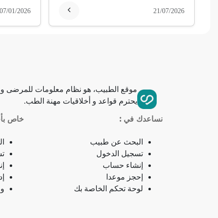
07/01/2026
21/07/2026
فقر الدم
تمدد الأوعية الدموية
التهاب الحلق
موقع الطبيب، هو نظام معلومات للمرضى وا
ذبحة صدرية
يحترم قواعد و أخلاقيات مهنة الطب.
ذبحة صدرية (مصطلح لاتيني)
نساعدك في :
خاص بأخ
فقدان الشهية
البحث عن طبيب
ال
تسجيل الدخول
تس
فقدان حاسة الشم
إنشاء حساب
إن
إحجز موعدا
إد
لوحة تحكم الخاصة بك
وص
جمرة (أنثراكس)
لامبالاة