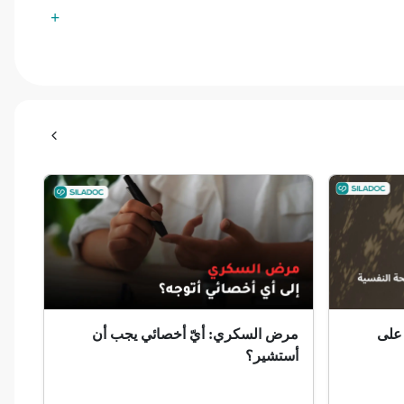
 على
مرض السكري: أيّ أخصائي يجب أن
أستشير؟