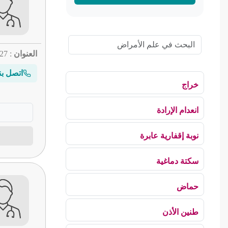
العنوان
: 27 عمارة ابن شباط
اتصل بن
خراج
انعدام الإرادة
نوبة إقفارية عابرة
سكتة دماغية
حماض
طنين الأذن