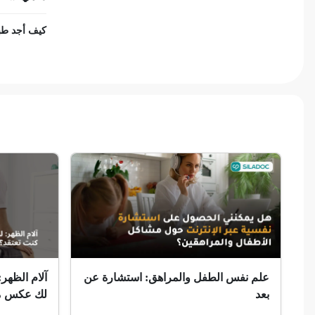
ضمور الألم
كيف أجد طبي
ضمور عصبي ألمي
حساسية
ثعلبة
ألزهايمر (مرض)
غمش
انقطاع الحيض
فقدان الذاكرة
علم نفس الطفل والمراهق: استشارة عن
آلام الظهر:
بعد
لك عكس ما
استسقاء عام