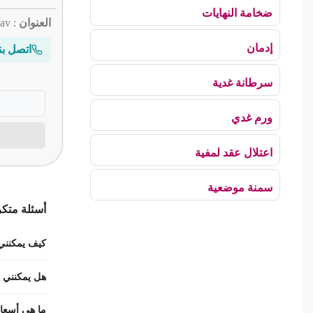
ضخامة النهايات
العنوان
: av حبيب ثامر كتلة التطبيق a3 1er
إدمان
اتصل بن
سرطانة غدية
ورم غدي
اعتلال عقد لمفية
سمنة موضعية
أسئلة متكر
بلع الهواء
كيف يمكنني ح
رهاب الخلاء
هل يمكنني اس
ألم وعائي وجهي
ما هي أسعار