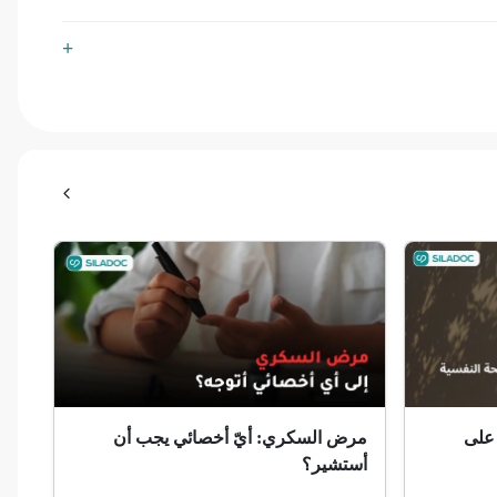
 على
مرض السكري: أيّ أخصائي يجب أن
أستشير؟