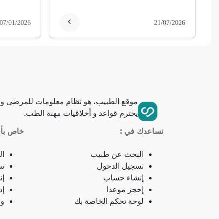
فقر الدم
07/01/2026
21/07/2026
تمدد الأوعية الدموية
التهاب الحلق
ذبحة صدرية
موقع الطبيب، هو نظام معلومات للمرضى وا
يحترم قواعد و أخلاقيات مهنة الطب.
ذبحة صدرية (مصطلح لاتيني)
نساعدك في :
خاص بأخ
فقدان الشهية
البحث عن طبيب
ال
فقدان حاسة الشم
تسجيل الدخول
تس
إنشاء حساب
إن
إحجز موعدا
إد
جمرة (أنثراكس)
لوحة تحكم الخاصة بك
وص
لامبالاة