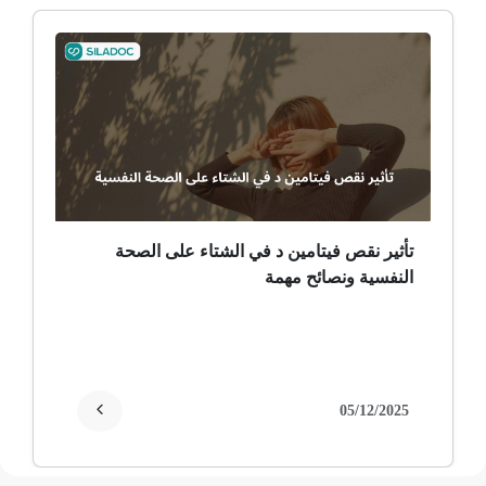
ألم وعائي وجهي
ضمور الألم
ضمور عصبي ألمي
حساسية
ثعلبة
تأثير نقص فيتامين د في الشتاء على الصحة
النفسية ونصائح مهمة
ألزهايمر (مرض)
غمش
انقطاع الحيض
05/12/2025
فقدان الذاكرة