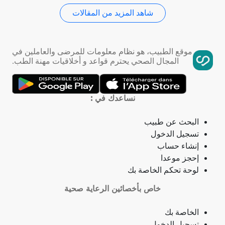
شاهد المزيد من المقالات
استسقاء عام
فقر الدم
موقع الطبيب، هو نظام معلومات للمرضى والعاملين في
المجال الصحي يحترم قواعد و أخلاقيات مهنة الطب.
تمدد الأوعية الدموية
التهاب الحلق
نساعدك في :
ذبحة صدرية
البحث عن طبيب
تسجيل الدخول
ذبحة صدرية (مصطلح لاتيني)
إنشاء حساب
إحجز موعدا
فقدان الشهية
لوحة تحكم الخاصة بك
خاص بأخصائين الرعاية صحية
فقدان حاسة الشم
الخاصة بك
جمرة (أنثراكس)
تسجيل الدخول