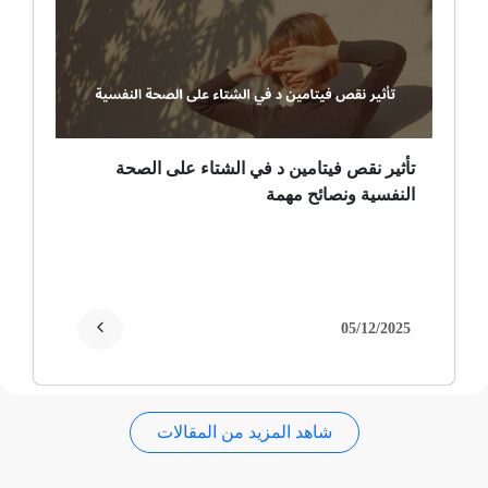
ضمور عصبي ألمي
حساسية
ثعلبة
تأثير نقص فيتامين د في الشتاء على الصحة
النفسية ونصائح مهمة
ألزهايمر (مرض)
غمش
انقطاع الحيض
05/12/2025
فقدان الذاكرة
شاهد المزيد من المقالات
استسقاء عام