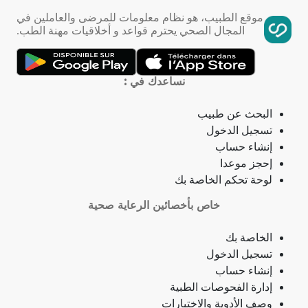
فقر الدم
موقع الطبيب، هو نظام معلومات للمرضى والعاملين في
المجال الصحي يحترم قواعد و أخلاقيات مهنة الطب.
تمدد الأوعية الدموية
التهاب الحلق
نساعدك في :
ذبحة صدرية
البحث عن طبيب
تسجيل الدخول
ذبحة صدرية (مصطلح لاتيني)
إنشاء حساب
إحجز موعدا
فقدان الشهية
لوحة تحكم الخاصة بك
خاص بأخصائين الرعاية صحية
فقدان حاسة الشم
الخاصة بك
جمرة (أنثراكس)
تسجيل الدخول
إنشاء حساب
لامبالاة
إدارة الفحوصات الطبية
وصف الأدوية والاختبارات