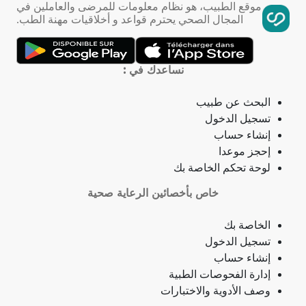
موقع الطبيب، هو نظام معلومات للمرضى والعاملين في
المجال الصحي يحترم قواعد و أخلاقيات مهنة الطب.
تمدد الأوعية الدموية
التهاب الحلق
نساعدك في :
ذبحة صدرية
البحث عن طبيب
تسجيل الدخول
ذبحة صدرية (مصطلح لاتيني)
إنشاء حساب
إحجز موعدا
فقدان الشهية
لوحة تحكم الخاصة بك
خاص بأخصائين الرعاية صحية
فقدان حاسة الشم
الخاصة بك
جمرة (أنثراكس)
تسجيل الدخول
إنشاء حساب
لامبالاة
إدارة الفحوصات الطبية
وصف الأدوية والاختبارات
حبسة