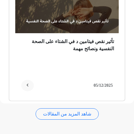
ضمور عصبي ألمي
حساسية
ثعلبة
تأثير نقص فيتامين د في الشتاء على الصحة
النفسية ونصائح مهمة
ألزهايمر (مرض)
غمش
انقطاع الحيض
05/12/2025
فقدان الذاكرة
شاهد المزيد من المقالات
استسقاء عام
فقر الدم