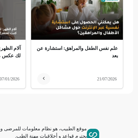
ضمور الألم
ضمور عصبي ألمي
حساسية
علم نفس الطفل والمراهق: استشارة عن
آلام الظهر:
ثعلبة
بعد
لك عكس ما
ألزهايمر (مرض)
07/01/2026
21/07/2026
غمش
انقطاع الحيض
فقدان الذاكرة
موقع الطبيب، هو نظام معلومات للمرضى وا
استسقاء عام
يحترم قواعد و أخلاقيات مهنة الطب.