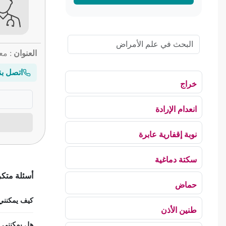
العنوان
: مع
اتصل بن
خراج
انعدام الإرادة
نوبة إقفارية عابرة
سكتة دماغية
أسئلة متك
حماض
كيف يمكنني ح
طنين الأذن
هل يمكنني اس