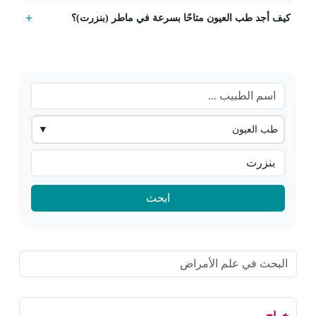
كيف أجد طب العيون متاحًا بسرعة في ماطر (بنزرت)؟
طب العيون
▼
ابحث
خراج