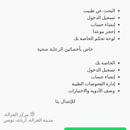
البحث عن طبيب
ذبحة صدرية
تسجيل الدخول
إنشاء حساب
ذبحة صدرية (مصطلح لاتيني)
إحجز موعدا
لوحة تحكم الخاصة بك
فقدان الشهية
خاص بأخصائين الرعاية صحية
فقدان حاسة الشم
الخاصة بك
تسجيل الدخول
جمرة (أنثراكس)
إنشاء حساب
إدارة الفحوصات الطبية
لامبالاة
وصف الأدوية والاختبارات
حبسة
للإتصال بنا
مركز الغزالة،
قرحة فموية (قلاع)
مدينة الغزالة، أريانة، تونس
توقف نمو (أو وظيفة) عضو
💬 تواصل معنا عبر واتساب