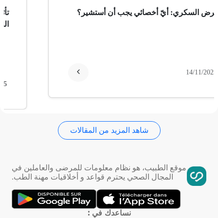
ثعلبة
مرض السكري: أيّ أخصائي يجب أن أستشير؟
ألزهايمر (مرض)
غمش
14/11/2025
انقطاع الحيض
فقدان الذاكرة
شاهد المزيد من المقالات
استسقاء عام
موقع الطبيب، هو نظام معلومات للمرضى والعاملين في
فقر الدم
المجال الصحي يحترم قواعد و أخلاقيات مهنة الطب.
تمدد الأوعية الدموية
نساعدك في :
التهاب الحلق