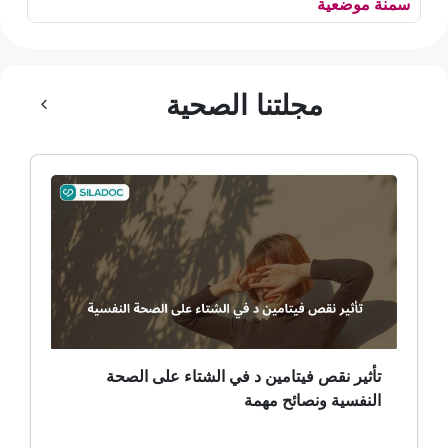
سمنة موضعية
بلع الهواء
مجلتنا الصحية
رهاب الخلاء
ألم وعائي وجهي
ضمور الألم
ضمور عصبي ألمي
حساسية
ثعلبة
تأثير نقص فيتامين د في الشتاء على الصحة
النفسية ونصائح مهمة
ألزهايمر (مرض)