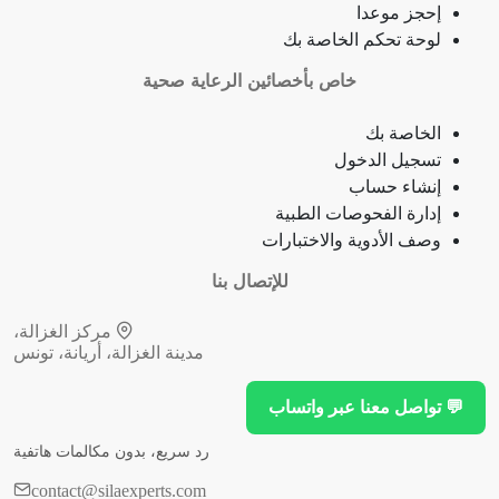
إحجز موعدا
فقدان الشهية
لوحة تحكم الخاصة بك
خاص بأخصائين الرعاية صحية
فقدان حاسة الشم
الخاصة بك
جمرة (أنثراكس)
تسجيل الدخول
إنشاء حساب
لامبالاة
إدارة الفحوصات الطبية
وصف الأدوية والاختبارات
حبسة
للإتصال بنا
قرحة فموية (قلاع)
مركز الغزالة،
مدينة الغزالة، أريانة، تونس
توقف نمو (أو وظيفة) عضو
💬 تواصل معنا عبر واتساب
توقف النخاع العظمي
رد سريع، بدون مكالمات هاتفية
انقطاع التنفس (أثناء النوم)
contact@silaexperts.com