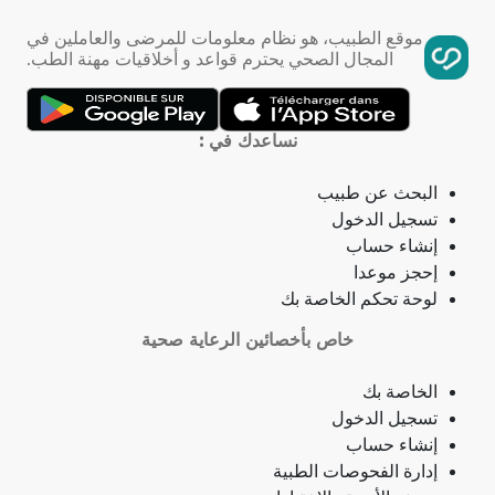
فقر الدم
موقع الطبيب، هو نظام معلومات للمرضى والعاملين في
المجال الصحي يحترم قواعد و أخلاقيات مهنة الطب.
تمدد الأوعية الدموية
التهاب الحلق
نساعدك في :
ذبحة صدرية
البحث عن طبيب
تسجيل الدخول
ذبحة صدرية (مصطلح لاتيني)
إنشاء حساب
إحجز موعدا
فقدان الشهية
لوحة تحكم الخاصة بك
خاص بأخصائين الرعاية صحية
فقدان حاسة الشم
الخاصة بك
جمرة (أنثراكس)
تسجيل الدخول
إنشاء حساب
لامبالاة
إدارة الفحوصات الطبية