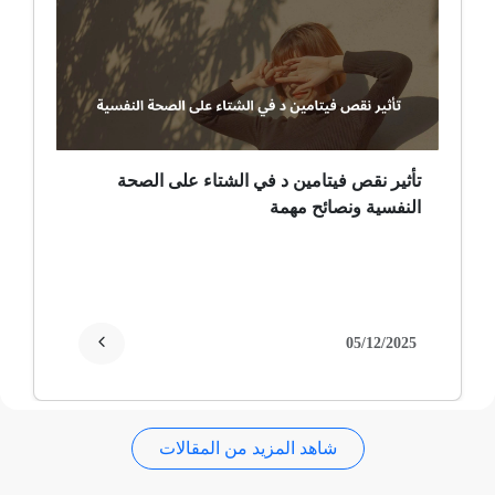
ضمور عصبي ألمي
حساسية
ثعلبة
تأثير نقص فيتامين د في الشتاء على الصحة
النفسية ونصائح مهمة
ألزهايمر (مرض)
غمش
انقطاع الحيض
05/12/2025
فقدان الذاكرة
شاهد المزيد من المقالات
استسقاء عام