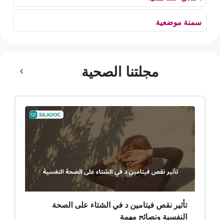
سمنة موضعية
بلع الهواء
مجلتنا الصحية
رهاب الخلاء
ألم وعائي وجهي
ضمور الألم
ضمور عصبي ألمي
حساسية
ثعلبة
تأثير نقص فيتامين د في الشتاء على الصحة
النفسية ونصائح مهمة
ألزهايمر (مرض)