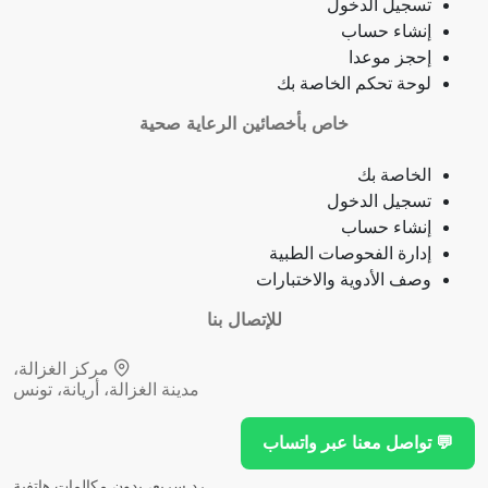
تسجيل الدخول
ذبحة صدرية (مصطلح لاتيني)
إنشاء حساب
إحجز موعدا
فقدان الشهية
لوحة تحكم الخاصة بك
خاص بأخصائين الرعاية صحية
فقدان حاسة الشم
الخاصة بك
جمرة (أنثراكس)
تسجيل الدخول
إنشاء حساب
لامبالاة
إدارة الفحوصات الطبية
وصف الأدوية والاختبارات
حبسة
للإتصال بنا
قرحة فموية (قلاع)
مركز الغزالة،
مدينة الغزالة، أريانة، تونس
توقف نمو (أو وظيفة) عضو
💬 تواصل معنا عبر واتساب
توقف النخاع العظمي
رد سريع، بدون مكالمات هاتفية