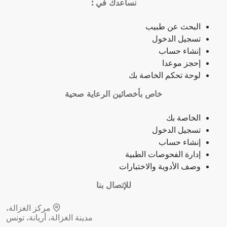
نساعدك في :
ذبحة صدرية
البحث عن طبيب
تسجيل الدخول
ذبحة صدرية (مصطلح لاتيني)
إنشاء حساب
إحجز موعدا
فقدان الشهية
لوحة تحكم الخاصة بك
خاص بأخصائين الرعاية صحية
فقدان حاسة الشم
الخاصة بك
جمرة (أنثراكس)
تسجيل الدخول
إنشاء حساب
لامبالاة
إدارة الفحوصات الطبية
وصف الأدوية والاختبارات
حبسة
للإتصال بنا
قرحة فموية (قلاع)
مركز الغزالة،
مدينة الغزالة، أريانة، تونس
توقف نمو (أو وظيفة) عضو