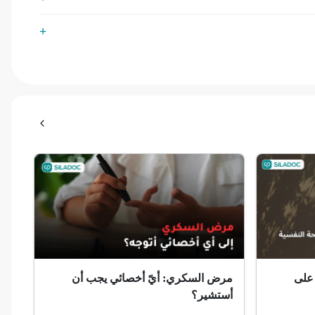
 على
مرض السكري: أيّ أخصائي يجب أن
أستشير؟