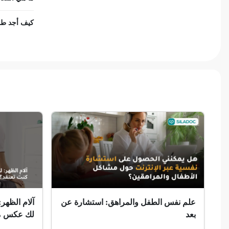
ضمور الألم
كيف أجد طب 
ضمور عصبي ألمي
حساسية
ثعلبة
ألزهايمر (مرض)
غمش
انقطاع الحيض
فقدان الذاكرة
علم نفس الطفل والمراهق: استشارة عن
آلام الظهر:
بعد
لك عكس ما
استسقاء عام