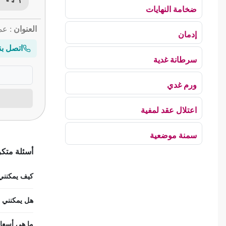
ضخامة النهايات
العنوان
: عم
إدمان
اتصل بن
سرطانة غدية
ورم غدي
اعتلال عقد لمفية
سمنة موضعية
أسئلة متك
بلع الهواء
كيف يمكنني ح
رهاب الخلاء
هل يمكنني اس
ألم وعائي وجهي
ما هي أسعار