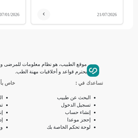
فقر الدم
07/01/2026
21/07/2026
تمدد الأوعية الدموية
التهاب الحلق
ذبحة صدرية
موقع الطبيب، هو نظام معلومات للمرضى وا
يحترم قواعد و أخلاقيات مهنة الطب.
ذبحة صدرية (مصطلح لاتيني)
نساعدك في :
خاص بأخ
فقدان الشهية
البحث عن طبيب
ال
فقدان حاسة الشم
تسجيل الدخول
تس
إنشاء حساب
إن
إحجز موعدا
إد
جمرة (أنثراكس)
لوحة تحكم الخاصة بك
وص
لامبالاة