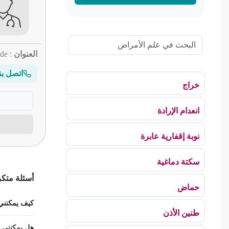
العنوان
: av.de لا الجمهورية
اتصل بن
خراج
انعدام الإرادة
نوبة إقفارية عابرة
سكتة دماغية
أسئلة متك
حماض
كيف يمكنني 
طنين الأذن
هل يمكنني اس