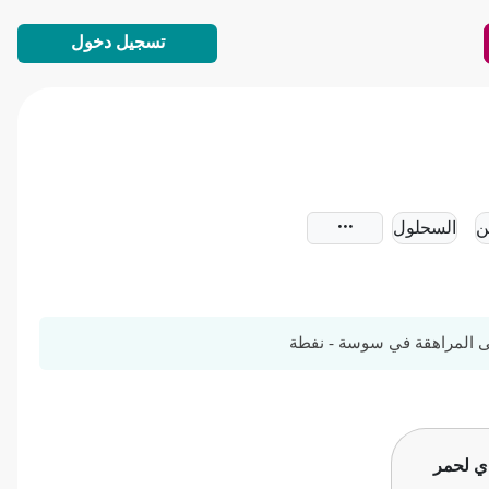
تسجيل دخول
ن
السحلول
 المراهقة في سوسة - نفطة
دي لحمر