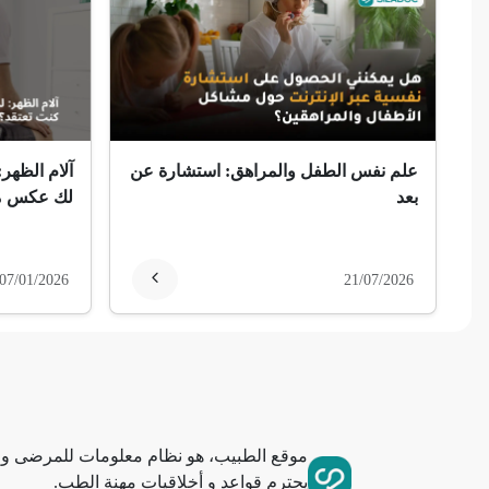
ضمور الألم
ضمور عصبي ألمي
حساسية
علم نفس الطفل والمراهق: استشارة عن
آلام الظهر:
ثعلبة
بعد
لك عكس ما
ألزهايمر (مرض)
07/01/2026
21/07/2026
غمش
انقطاع الحيض
فقدان الذاكرة
موقع الطبيب، هو نظام معلومات للمرضى وا
استسقاء عام
يحترم قواعد و أخلاقيات مهنة الطب.