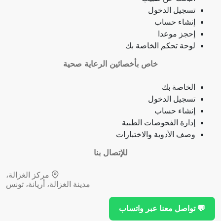
تسجيل الدخول
ذبحة صدرية (مصطلح لاتيني)
إنشاء حساب
إحجز موعدا
فقدان الشهية
لوحة تحكم الخاصة بك
خاص بأخصائين الرعاية صحية
فقدان حاسة الشم
الخاصة بك
جمرة (أنثراكس)
تسجيل الدخول
إنشاء حساب
لامبالاة
إدارة الفحوصات الطبية
وصف الأدوية والاختبارات
حبسة
للإتصال بنا
قرحة فموية (قلاع)
مركز الغزالة،
مدينة الغزالة، أريانة، تونس
توقف نمو (أو وظيفة) عضو
💬 تواصل معنا عبر واتساب
توقف النخاع العظمي