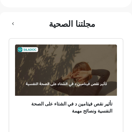
بلع الهواء
مجلتنا الصحية
رهاب الخلاء
ألم وعائي وجهي
ضمور الألم
ضمور عصبي ألمي
حساسية
ثعلبة
تأثير نقص فيتامين د في الشتاء على الصحة
النفسية ونصائح مهمة
ألزهايمر (مرض)
غمش