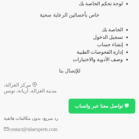
فقدان الشهية
لوحة تحكم الخاصة بك
خاص بأخصائين الرعاية صحية
فقدان حاسة الشم
الخاصة بك
جمرة (أنثراكس)
تسجيل الدخول
إنشاء حساب
لامبالاة
إدارة الفحوصات الطبية
وصف الأدوية والاختبارات
حبسة
للإتصال بنا
قرحة فموية (قلاع)
مركز الغزالة،
مدينة الغزالة، أريانة، تونس
توقف نمو (أو وظيفة) عضو
💬 تواصل معنا عبر واتساب
توقف النخاع العظمي
رد سريع، بدون مكالمات هاتفية
انقطاع التنفس (أثناء النوم)
contact@silaexperts.com