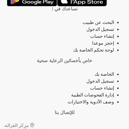
التهاب الحلق
نساعدك في :
ذبحة صدرية
البحث عن طبيب
تسجيل الدخول
ذبحة صدرية (مصطلح لاتيني)
إنشاء حساب
إحجز موعدا
فقدان الشهية
لوحة تحكم الخاصة بك
خاص بأخصائين الرعاية صحية
فقدان حاسة الشم
الخاصة بك
جمرة (أنثراكس)
تسجيل الدخول
إنشاء حساب
لامبالاة
إدارة الفحوصات الطبية
وصف الأدوية والاختبارات
حبسة
للإتصال بنا
قرحة فموية (قلاع)
مركز الغزالة،