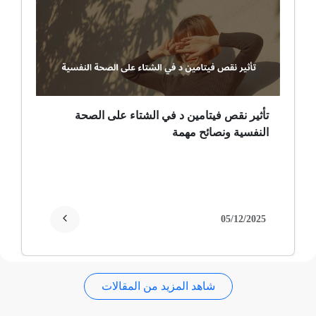
ضمور عصبي ألمي
حساسية
ثعلبة
تأثير نقص فيتامين د في الشتاء على الصحة
النفسية ونصائح مهمة
ألزهايمر (مرض)
غمش
انقطاع الحيض
05/12/2025
فقدان الذاكرة
شاهد المزيد من المقالات
استسقاء عام