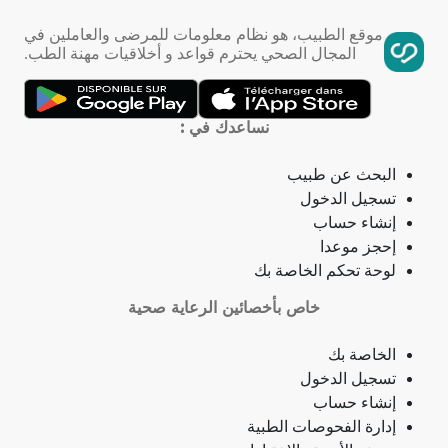
فقر الدم
موقع الطبيب، هو نظام معلومات للمرضى والعاملين في
المجال الصحي يحترم قواعد و أخلاقيات مهنة الطب.
تمدد الأوعية الدموية
التهاب الحلق
نساعدك في :
ذبحة صدرية
البحث عن طبيب
تسجيل الدخول
ذبحة صدرية (مصطلح لاتيني)
إنشاء حساب
إحجز موعدا
فقدان الشهية
لوحة تحكم الخاصة بك
خاص بأخصائين الرعاية صحية
فقدان حاسة الشم
الخاصة بك
جمرة (أنثراكس)
تسجيل الدخول
إنشاء حساب
لامبالاة
إدارة الفحوصات الطبية