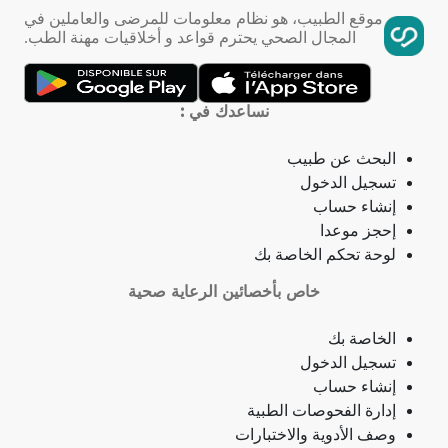
موقع الطبيب، هو نظام معلومات للمرضى والعاملين في
المجال الصحي يحترم قواعد و أخلاقيات مهنة الطب.
تمدد الأوعية الدموية
التهاب الحلق
نساعدك في :
ذبحة صدرية
البحث عن طبيب
تسجيل الدخول
ذبحة صدرية (مصطلح لاتيني)
إنشاء حساب
إحجز موعدا
فقدان الشهية
لوحة تحكم الخاصة بك
خاص بأخصائين الرعاية صحية
فقدان حاسة الشم
الخاصة بك
جمرة (أنثراكس)
تسجيل الدخول
إنشاء حساب
لامبالاة
إدارة الفحوصات الطبية
وصف الأدوية والاختبارات
حبسة