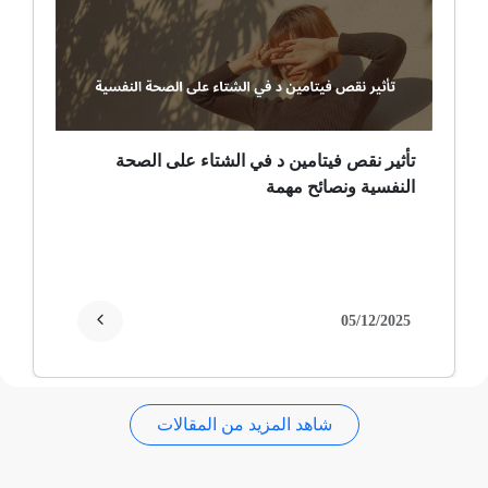
ضمور عصبي ألمي
حساسية
ثعلبة
تأثير نقص فيتامين د في الشتاء على الصحة
النفسية ونصائح مهمة
ألزهايمر (مرض)
غمش
انقطاع الحيض
05/12/2025
فقدان الذاكرة
شاهد المزيد من المقالات
استسقاء عام
فقر الدم