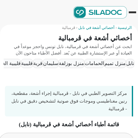
الرئيسية
‹
أخصائي أشعة في نابل
‹
ڨرمبالية
أخصائي أشعة في ڨرمبالية
ابحث عن أخصائي أشعة في ڨرمبالية، نابل تونس واحجز موعداً في
العيادة أو عبر الإستشارة الطبية عن بُعد. أفضل الأطباء متاحون الآن
نابل
منزل تميم
الحمامات
منزل بوزلفة
سليمان
قربة
قليبية
قليبية الغربي
مركز التصوير الطبي في نابل - ڨرمبالية إجراء أشعة، مقطعية،
رنين مغناطيسي وموجات فوق صوتية لتشخيص دقيق في نابل
- ڨرمبالية
قائمة أطباء أخصائي أشعة في ڨرمبالية (نابل)