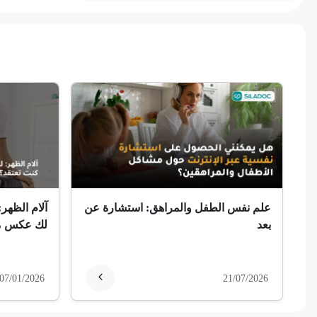
ألم وعائي وجهي
ضمور الألم
ضمور عصبي ألمي
حساسية
ثعلبة
ألزهايمر (مرض)
غمش
علم نفس الطفل والمراهق: استشارة عن
آلام الظهر:
بعد
لك عكس ما
انقطاع الحيض
فقدان الذاكرة
07/01/2026
21/07/2026
استسقاء عام