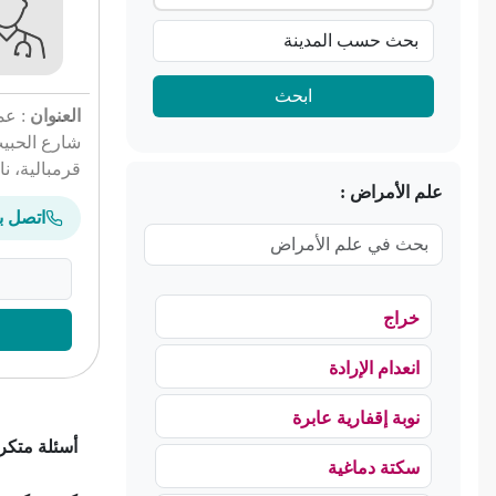
ابحث
العنوان
: عم
شارع الحبيب
قرمبالية، نا
علم الأمراض :
اتصل بن
خراج
انعدام الإرادة
نوبة إقفارية عابرة
أسئلة متكر
سكتة دماغية