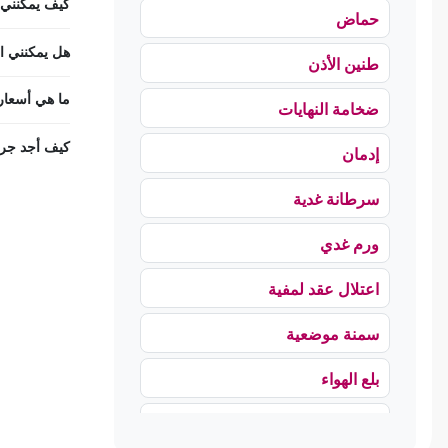
كيف يمكنني ح
حماض
هل يمكنني است
طنين الأذن
ما هي أسعار
ضخامة النهايات
كيف أجد جرا
إدمان
سرطانة غدية
ورم غدي
اعتلال عقد لمفية
سمنة موضعية
بلع الهواء
رهاب الخلاء