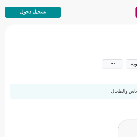
تسجيل دخول
بة
رياس والطحال