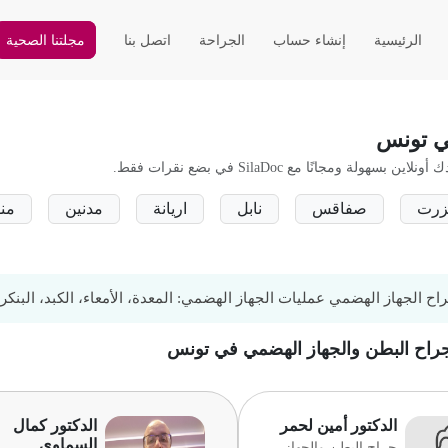
الرئيسية
إنشاء حساب
الجراحة
اتصل بنا
مجلتنا الصحية
ي تونس
نًا مع SilaDoc في بضع نقرات فقط.
زرت
صفاقس
نابل
اريانة
مدنين
منو
ح الجهاز الهضمي عمليات الجهاز الهضمي: المعدة، الأمعاء، الكبد، البنك
 جراح البطن والجهاز الهضمي في تونس
الدكتور أمين لحمر
الدكتور كمال
السماوي
جراح البطن والجهاز