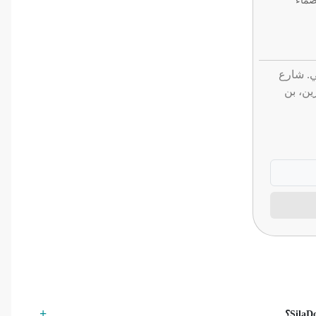
صماء
شي. شارع
ن، بن