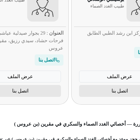
طبيب الغدد ال
طبيب الغدد الصماء
كز ابن رشد الطبي الطابق
العنوان
: 29 بجوار صيدلية عيا
فرحات حشاد، سيدي رزيق، مقري
عروس
ا
اتصل بنا
عرض الملف
عرض الملف
اتصل بنا
اتصل بنا
ررة — أخصائي الغدد الصماء والسكري في مقرين (بن عروس )
حجز موعد مع أخصائي الغدد الصماء والسكري في مقرين (بن عروس ) عبر SilaDoc؟