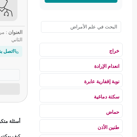
العنوان
: مر
الثاني
خراج
اتصل بن
انعدام الإرادة
نوبة إقفارية عابرة
سكتة دماغية
حماض
أسئلة متك
طنين الأذن
كيف يمكنني 