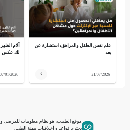
ضمور الألم
ضمور عصبي ألمي
حساسية
علم نفس الطفل والمراهق: استشارة عن
آلام الظهر:
ثعلبة
بعد
لك عكس ما
ألزهايمر (مرض)
07/01/2026
21/07/2026
غمش
انقطاع الحيض
فقدان الذاكرة
موقع الطبيب، هو نظام معلومات للمرضى وا
استسقاء عام
يحترم قواعد و أخلاقيات مهنة الطب.