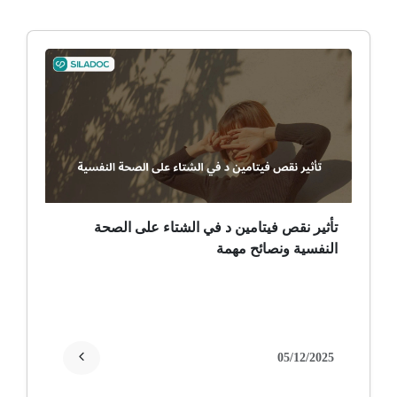
ألم وعائي وجهي
ضمور الألم
ضمور عصبي ألمي
حساسية
ثعلبة
تأثير نقص فيتامين د في الشتاء على الصحة
النفسية ونصائح مهمة
ألزهايمر (مرض)
غمش
انقطاع الحيض
05/12/2025
فقدان الذاكرة