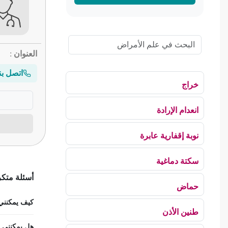
العنوان
:
اتصل بن
خراج
انعدام الإرادة
نوبة إقفارية عابرة
سكتة دماغية
أسئلة متك
حماض
كيف يمكنني ح
طنين الأذن
هل يمكنني اس