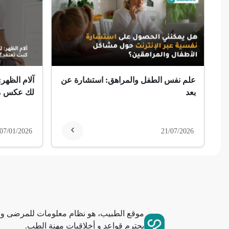
ضمور الألم
ضمور عصبي ألمي
حساسية
علم نفس الطفل والمراهق: استشارة عن
آلام الظهر:
ثعلبة
بعد
لك عكس ما
ألزهايمر (مرض)
07/01/2026
21/07/2026
غمش
انقطاع الحيض
فقدان الذاكرة
موقع الطبيب، هو نظام معلومات للمرضى وا
استسقاء عام
يحترم قواعد و أخلاقيات مهنة الطب.