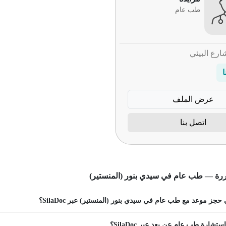
طب عام
ارع البيئي
ا
عرض الملف
اتصل بنا
ررة — طب عام في سيدي بنور (المنستير)
جز موعد مع طب عام في سيدي بنور (المنستير) عبر SilaDoc؟
تشارة طب عام عن بعد عبر SilaDoc؟