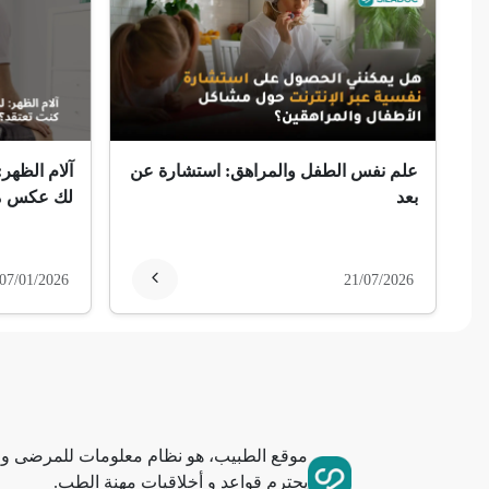
ضمور الألم
ضمور عصبي ألمي
حساسية
علم نفس الطفل والمراهق: استشارة عن
آلام الظهر:
ثعلبة
بعد
لك عكس ما
ألزهايمر (مرض)
07/01/2026
21/07/2026
غمش
انقطاع الحيض
فقدان الذاكرة
موقع الطبيب، هو نظام معلومات للمرضى وا
استسقاء عام
يحترم قواعد و أخلاقيات مهنة الطب.