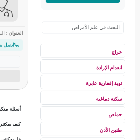
العنوان
: الش
اتصل بن
خراج
انعدام الإرادة
نوبة إقفارية عابرة
سكتة دماغية
أسئلة متك
حماض
كيف يمكنني ح
طنين الأذن
هل يمكنني اس