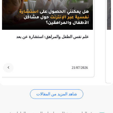
ثعلبة
ألزهايمر (مرض)
غمش
آلام الظهر: لماذا يعد التحرك أفضل علاج لك عكس ما
انقطاع الحيض
كنت تعتقد؟
فقدان الذاكرة
استسقاء عام
07/01/2026
فقر الدم
تمدد الأوعية الدموية
شاهد المزيد من المقالات
التهاب الحلق
ذبحة صدرية