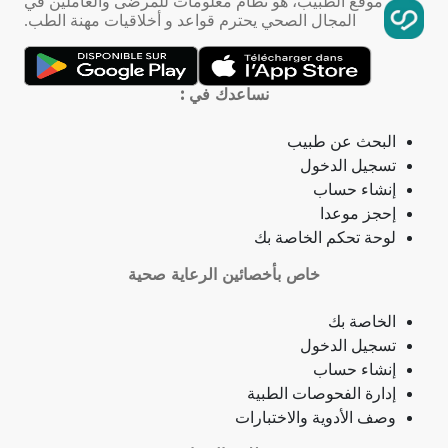
موقع الطبيب، هو نظام معلومات للمرضى والعاملين في
المجال الصحي يحترم قواعد و أخلاقيات مهنة الطب.
ذبحة صدرية (مصطلح لاتيني)
فقدان الشهية
نساعدك في :
فقدان حاسة الشم
البحث عن طبيب
تسجيل الدخول
جمرة (أنثراكس)
إنشاء حساب
إحجز موعدا
لامبالاة
لوحة تحكم الخاصة بك
حبسة
خاص بأخصائين الرعاية صحية
قرحة فموية (قلاع)
الخاصة بك
تسجيل الدخول
توقف نمو (أو وظيفة) عضو
إنشاء حساب
إدارة الفحوصات الطبية
توقف النخاع العظمي
وصف الأدوية والاختبارات
انقطاع التنفس (أثناء النوم)