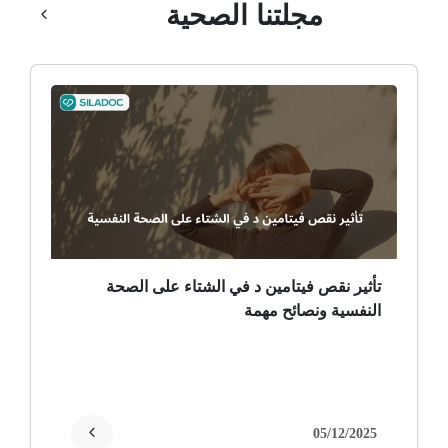
مجلتنا الصحية
رهاب الخلاء
ألم وعائي وجهي
ضمور الألم
ضمور عصبي ألمي
حساسية
ثعلبة
تأثير نقص فيتامين د في الشتاء على الصحة
النفسية ونصائح مهمة
ألزهايمر (مرض)
غمش
انقطاع الحيض
05/12/2025