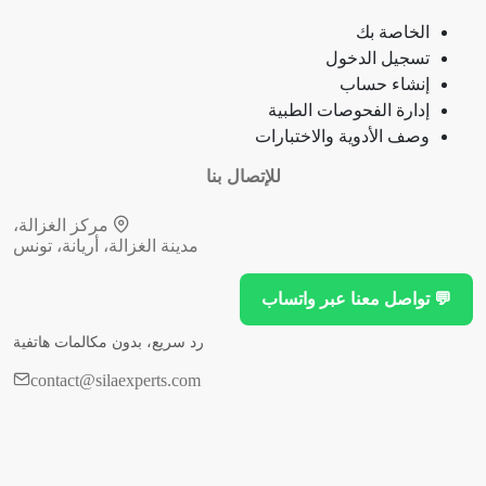
الخاصة بك
جمرة (أنثراكس)
تسجيل الدخول
إنشاء حساب
لامبالاة
إدارة الفحوصات الطبية
وصف الأدوية والاختبارات
حبسة
للإتصال بنا
قرحة فموية (قلاع)
مركز الغزالة،
مدينة الغزالة، أريانة، تونس
توقف نمو (أو وظيفة) عضو
💬 تواصل معنا عبر واتساب
توقف النخاع العظمي
رد سريع، بدون مكالمات هاتفية
انقطاع التنفس (أثناء النوم)
contact@silaexperts.com
التهاب الزائدة الدودية
تعذر الأداء