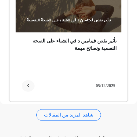
ضمور عصبي ألمي
حساسية
ثعلبة
تأثير نقص فيتامين د في الشتاء على الصحة
النفسية ونصائح مهمة
ألزهايمر (مرض)
غمش
انقطاع الحيض
05/12/2025
فقدان الذاكرة
شاهد المزيد من المقالات
استسقاء عام
فقر الدم