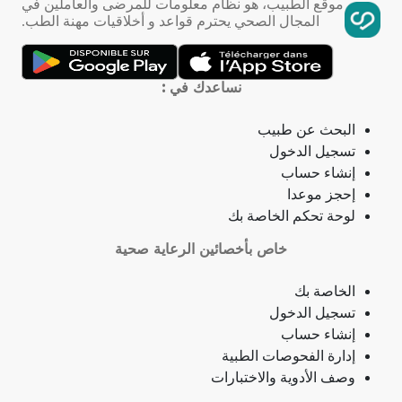
موقع الطبيب، هو نظام معلومات للمرضى والعاملين في
المجال الصحي يحترم قواعد و أخلاقيات مهنة الطب.
تمدد الأوعية الدموية
التهاب الحلق
نساعدك في :
ذبحة صدرية
البحث عن طبيب
تسجيل الدخول
ذبحة صدرية (مصطلح لاتيني)
إنشاء حساب
إحجز موعدا
فقدان الشهية
لوحة تحكم الخاصة بك
خاص بأخصائين الرعاية صحية
فقدان حاسة الشم
الخاصة بك
جمرة (أنثراكس)
تسجيل الدخول
إنشاء حساب
لامبالاة
إدارة الفحوصات الطبية
وصف الأدوية والاختبارات
حبسة