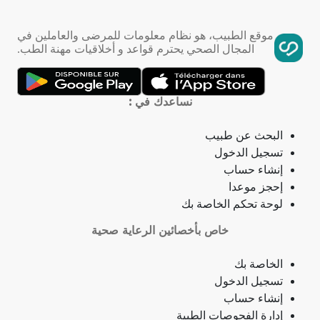
التهاب الحلق
ذبحة صدرية
موقع الطبيب، هو نظام معلومات للمرضى والعاملين في
المجال الصحي يحترم قواعد و أخلاقيات مهنة الطب.
ذبحة صدرية (مصطلح لاتيني)
فقدان الشهية
نساعدك في :
فقدان حاسة الشم
البحث عن طبيب
تسجيل الدخول
جمرة (أنثراكس)
إنشاء حساب
إحجز موعدا
لامبالاة
لوحة تحكم الخاصة بك
حبسة
خاص بأخصائين الرعاية صحية
قرحة فموية (قلاع)
الخاصة بك
تسجيل الدخول
توقف نمو (أو وظيفة) عضو
إنشاء حساب