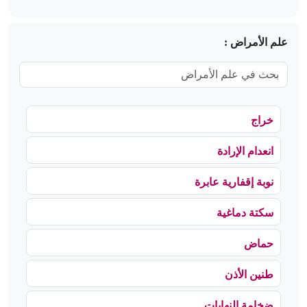
علم الأمراض :
خراج
انعدام الإرادة
نوبة إقفارية عابرة
سكتة دماغية
حماض
طنين الأذن
ضخامة النهايات