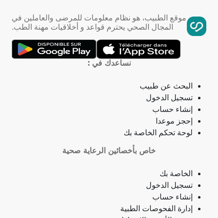
فقر الدم
موقع الطبيب، هو نظام معلومات للمرضى والعاملين في
المجال الصحي يحترم قواعد و أخلاقيات مهنة الطب.
تمدد الأوعية الدموية
التهاب الحلق
نساعدك في :
ذبحة صدرية
البحث عن طبيب
تسجيل الدخول
ذبحة صدرية (مصطلح لاتيني)
إنشاء حساب
إحجز موعدا
فقدان الشهية
لوحة تحكم الخاصة بك
خاص بأخصائين الرعاية صحية
فقدان حاسة الشم
الخاصة بك
جمرة (أنثراكس)
تسجيل الدخول
إنشاء حساب
لامبالاة
إدارة الفحوصات الطبية