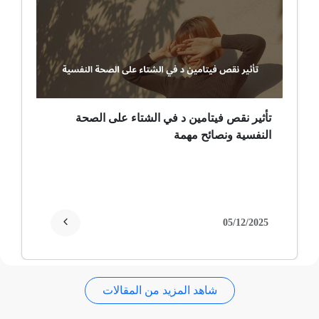
ضمور عصبي ألمي
حساسية
ثعلبة
تأثير نقص فيتامين د في الشتاء على الصحة
النفسية ونصائح مهمة
ألزهايمر (مرض)
غمش
انقطاع الحيض
05/12/2025
فقدان الذاكرة
شاهد المزيد من المقالات
استسقاء عام