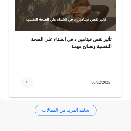
ضمور عصبي ألمي
حساسية
ثعلبة
تأثير نقص فيتامين د في الشتاء على الصحة
النفسية ونصائح مهمة
ألزهايمر (مرض)
غمش
انقطاع الحيض
05/12/2025
فقدان الذاكرة
شاهد المزيد من المقالات
استسقاء عام
فقر الدم