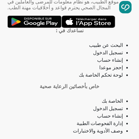
موقع الطبيب، هو نظام معلومات للمرضى والعاملين في
المجال الصحي يحترم قواعد و أخلاقيات مهنة الطب.
تمدد الأوعية الدموية
التهاب الحلق
نساعدك في :
ذبحة صدرية
البحث عن طبيب
تسجيل الدخول
ذبحة صدرية (مصطلح لاتيني)
إنشاء حساب
إحجز موعدا
فقدان الشهية
لوحة تحكم الخاصة بك
خاص بأخصائين الرعاية صحية
فقدان حاسة الشم
الخاصة بك
جمرة (أنثراكس)
تسجيل الدخول
إنشاء حساب
لامبالاة
إدارة الفحوصات الطبية
وصف الأدوية والاختبارات
حبسة